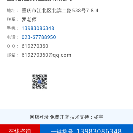
重庆市江北区北滨二路538号7-8-4
地址：
罗老师
联系：
13983086348
手机：
023-67788950
电话：
619270360
Q Q：
619270360@qq.com
邮箱：
网店登录
免费开店
技术支持：杨宇
第
8年
13983086348
在线咨询
一键拨号