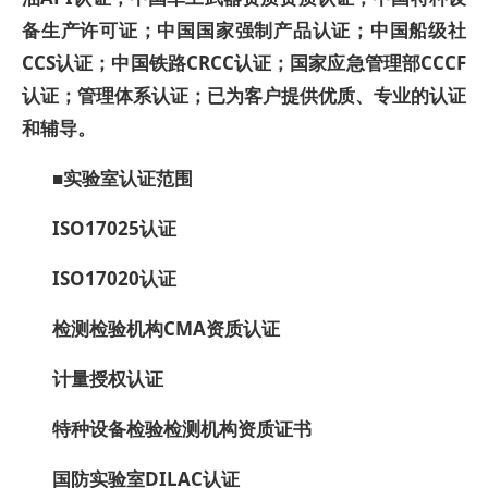
备生产许可证；中国国家强制产品认证；中国船级社
CCS认证；中国铁路CRCC认证；国家应急管理部CCCF
认证；管理体系认证；已为客户提供优质、专业的认证
和辅导。
■实验室认证范围
ISO17025认证
ISO17020认证
检测检验机构CMA资质认证
计量授权认证
特种设备检验检测机构资质证书
国防实验室DILAC认证