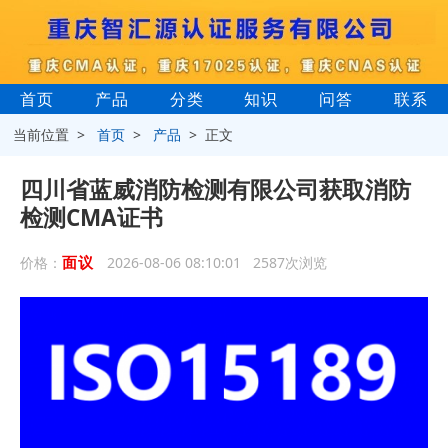
首页
产品
分类
知识
问答
联系
当前位置 >
首页
>
产品
> 正文
四川省蓝威消防检测有限公司获取消防
检测CMA证书
面议
价格：
2026-08-06 08:10:01 2587次浏览