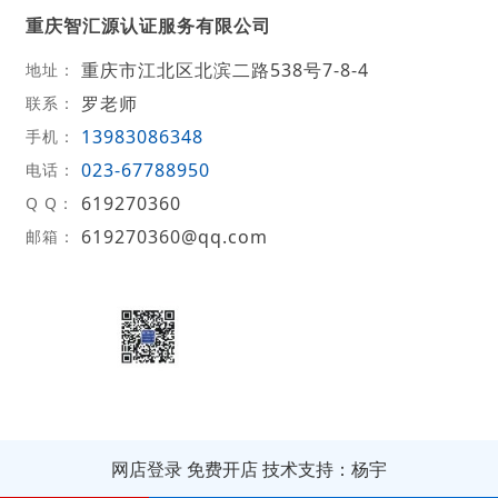
重庆智汇源认证服务有限公司
重庆市江北区北滨二路538号7-8-4
地址：
罗老师
联系：
13983086348
手机：
023-67788950
电话：
619270360
Q Q：
619270360@qq.com
邮箱：
网店登录
免费开店
技术支持：杨宇