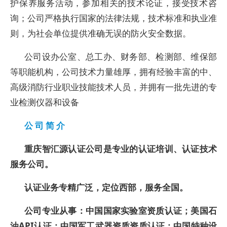
护保养服务活动，参加相关的技术论证，接受技术咨
询；公司严格执行国家的法律法规，技术标准和执业准
则，为社会单位提供准确无误的防火安全数据。
公司设办公室、总工办、财务部、检测部、维保部
等职能机构，公司技术力量雄厚，拥有经验丰富的中、
高级消防行业职业技能技术人员，并拥有一批先进的专
业检测仪器和设备
公 司 简 介
重庆智汇源认证公司是专业的认证培训、认证技术
服务公司。
认证业务专精广泛，定位西部，服务全国。
公司专业从事：
中国国家实验室资质认证
；美国石
油API认证；中国军工武器资质资质认证；中国特种设