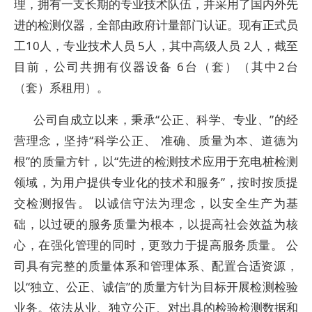
理，拥有一支长期的专业技术队伍，并采用了国内外先
进的检测仪器，全部由政府计量部门认证。现有正式员
工10人，专业技术人员 5人，其中高级人员 2人，截至
目前，公司共拥有仪器设备 6台（套）（其中2台
（套）系租用）。
公司自成立以来，秉承“公正、科学、专业、”的经
营理念，坚持“科学公正、 准确、质量为本、道德为
根”的质量方针，以“先进的检测技术应用于充电桩检测
领域，为用户提供专业化的技术和服务”，按时按质提
交检测报告。 以诚信守法为理念，以安全生产为基
础，以过硬的服务质量为根本，以提高社会效益为核
心，在强化管理的同时，更致力于提高服务质量。 公
司具有完整的质量体系和管理体系、配置合适资源，
以“独立、公正、诚信”的质量方针为目标开展检测检验
业务。依法从业、独立公正、对出具的检验检测数据和