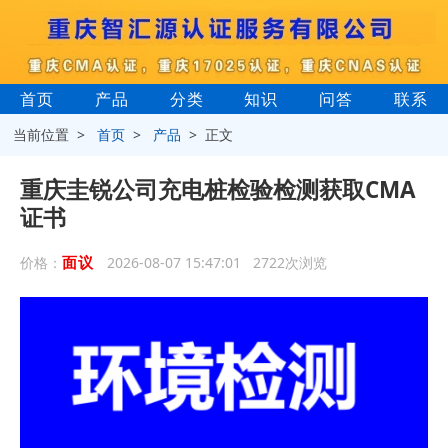
首页
产品
分类
知识
问答
联系
当前位置 >
首页
>
产品
> 正文
重庆圭锐公司充电桩检验检测获取CMA
证书
面议
价格：
2026-08-07 15:47:01 2722次浏览