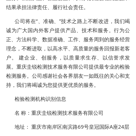
结果承担法律责任、履行社会责任。
公司将在“、准确、”技术之路上不断改进，我们竭
诚为广大国内外客户提供产品、技术和服务。行为公
正、方法科学、数据准确、工作、服务周到的服务经营
理念，不断进取，以高水平、高质量的服务回报新老客
户。 建企业、创服务，以质量求生存、以信誉求发
展。重庆圭锐检测技术服务有限公司提供最专业的检验
检测服务。公司感谢社会各界朋友一如既往的关心和支
持，我们将竭诚为您提供更优质的服务。
检验检测机构识别信息
名 称：重庆圭锐检测技术服务有限公司
地址： 重庆市南岸区南滨路69号皇冠国际A座24层