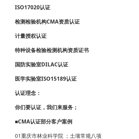
ISO17020认证
检测检验机构CMA资质认证
计量授权认证
特种设备检验检测机构资质证书
国防实验室DILAC认证
医学实验室ISO15189认证
认证理念：
你们要认证，我们来服务
；
■CMA认证部分客户案例
01
重庆市林业科学院 ；土壤常规八项